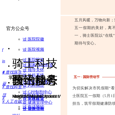
五月风暖，万物向新；
五一假期的美好，离
官方公众号
一，骑士医院以“在线
넸
医院院徽
期待与安心。
넸
医院视频
f
骑士科技
넸
医院院旗
in
넸
国家/市级科室
넸
领导关怀
ꄒ
ꄠ
查找医生 >
넸
外科系统
骑士服务
医讯动态
预约挂号
五一 · 国际劳动节
掌上医院
Knight Technology
넸
维礼特色医疗
뀵
넸
内科系统
ꀗ
查找科室 >
为切实解决市民假期“
넸
GPP制剂中心
끥
넸
医技系统
Knight Service
Medical News Updates
Have An Appointment With A Doctor
士医院五一假期（5月1
ꄓ
넸
넸
医保政策
党政建设
ꁱ
人工在线 >
넸
健康管理中心
担当，筑牢假期健康防
넸
电话预约
넸
넸
就医指南
健康宣教