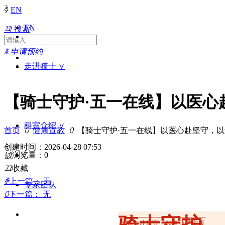
ꀅ
EN
EN
끠
搜索
ꂓ
申请预约
走进骑士 ∨
【骑士守护·五一在线】以医心
科室介绍 ∨
首页
ꄲ
健康宣教
ꄲ
【骑士守护·五一在线】以医心赴坚守，
创建时间：
2026-04-28
07:53
넶
浏览量：
0
끄
收藏
ꄴ
上一篇：
无
专家团队
ꄲ
下一篇：
无
骑士守护
以医心赴坚守，以专业护安康