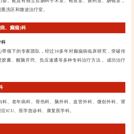
门诊。配置有独立肛肠科手术室、检查室、换药室、肠镜室，
能熏洗区和微波治疗室。
病、癫痫)科
专科
心带领下的专家团队，经过30多年对癫痫病临床研究，突破传
灵胶囊、醒脑开窍、负压速通等多种专科治疗方法， 成功治疗
科
内科、老年病科、骨伤科、脑外科、血管外科、微创外科、肾
症ICU、医学急诊科、康复医学科。