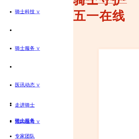
骑士科技 ∨
五一在线
骑士服务 ∨
医讯动态 ∨
走进骑士
骑士服务
预约挂号 ∨
专家团队