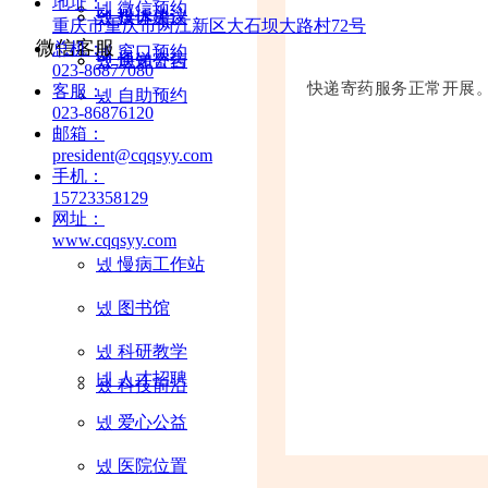
地址：
넸
微信预约
넸
넸
投诉建议
媒体关注
重庆市重庆市两江新区大石坝大路村72号
微信客服
总机：
넸
窗口预约
넸
넸
快递寄药
通知公告
023-86877080
快递寄药服务正常开展
客服：
넸
自助预约
023-86876120
邮箱：
president@cqqsyy.com
手机：
15723358129
网址：
www.cqqsyy.com
넸
慢病工作站
넸
图书馆
넸
科研教学
넸
人才招聘
넸
科技前沿
넸
爱心公益
넸
医院位置