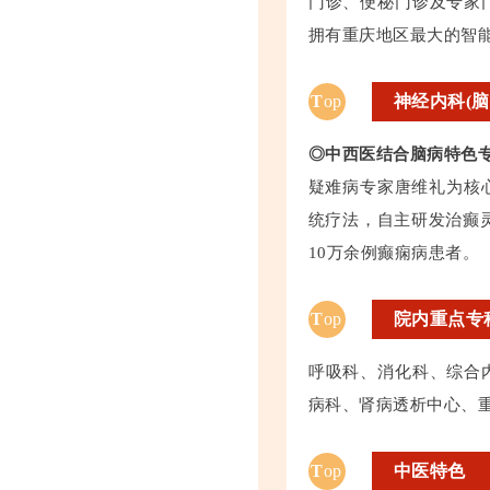
门诊、便秘门诊及专家
拥有重庆地区最大的智
T
op
神经内科(脑
◎中西医结合脑病特色
疑难病专家唐维礼为核
统疗法，自主研发治癫
10万余例癫痫病患者。
T
op
院内重点专
呼吸科、消化科、综合
病科、肾病透析中心、重
T
op
中医特色