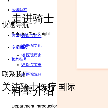
医讯动态
走进骑士
快速导航
Entering The Knight
骑士科技
넸
医院简介
넸
医院文化
专家团队
넸
医院历史
预约挂号
넸
医院荣誉
联系我们
넸
医院院歌
关注骑士医疗国际
科室介绍
Department Introduction